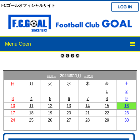
FCゴールオフィシャルサイト
Menu Open
TOP
ニュース
2024年11月
前月←
→次月
スケジュール
日
月
火
水
木
金
土
1
2
クラブ紹介
3
4
5
6
7
8
9
10
11
12
13
14
15
16
選手/スタッフ紹介
17
18
19
20
21
22
23
24
25
26
27
28
29
30
ブログ
パートナー