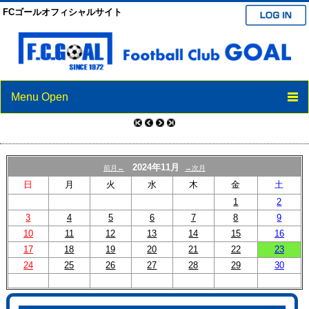
FCゴールオフィシャルサイト
Menu Open
TOP
ニュース
2024年11月
前月←
→次月
スケジュール
日
月
火
水
木
金
土
1
2
クラブ紹介
3
4
5
6
7
8
9
10
11
12
13
14
15
16
選手/スタッフ紹介
17
18
19
20
21
22
23
24
25
26
27
28
29
30
ブログ
パートナー