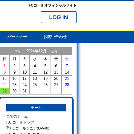
FCゴールオフィシャルサイト
パートナー
お問い合わせ
2024年12月
前月←
→次月
日
月
火
水
木
金
土
1
2
3
4
5
6
7
8
9
10
11
12
13
14
15
16
17
18
19
20
21
22
23
24
25
26
27
28
29
30
31
チーム
全てのチーム
F.C.ゴールトップ
F.Cゴールシニア(OV-40)