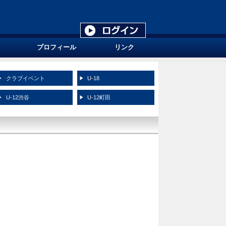
プロフィール
リンク
クラブイベント
U-18
U-12渋谷
U-12町田