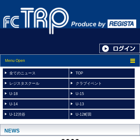
Menu Open
トップ
全てのニュース
TOP
ニュース
レジスタスクール
クラブイベント
U-18
U-15
スケジュール
U-14
U-13
スタッフ紹介
U-12渋谷
U-12町田
フォトアルバム
ブログ
NEWS