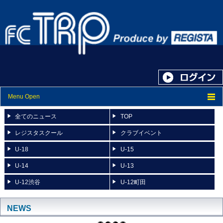
Menu Open
トップ
全てのニュース
TOP
ニュース
レジスタスクール
クラブイベント
U-18
U-15
スケジュール
U-14
U-13
スタッフ紹介
U-12渋谷
U-12町田
フォトアルバム
ブログ
NEWS