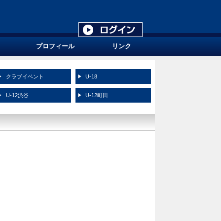
プロフィール
リンク
クラブイベント
U-18
U-12渋谷
U-12町田