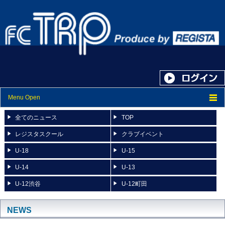
Menu Open
トップ
全てのニュース
TOP
ニュース
レジスタスクール
クラブイベント
U-18
U-15
スケジュール
U-14
U-13
スタッフ紹介
U-12渋谷
U-12町田
フォトアルバム
ブログ
NEWS