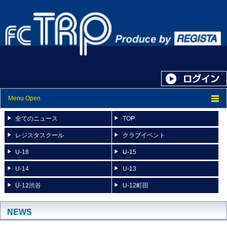
Menu Open
トップ
全てのニュース
TOP
ニュース
レジスタスクール
クラブイベント
U-18
U-15
スケジュール
U-14
U-13
スタッフ紹介
U-12渋谷
U-12町田
フォトアルバム
ブログ
NEWS