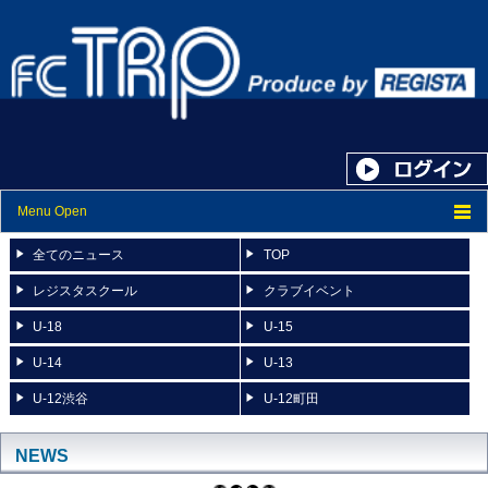
Menu Open
トップ
全てのニュース
TOP
ニュース
レジスタスクール
クラブイベント
U-18
U-15
スケジュール
U-14
U-13
スタッフ紹介
U-12渋谷
U-12町田
フォトアルバム
ブログ
NEWS