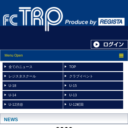
Menu Open
トップ
全てのニュース
TOP
ニュース
レジスタスクール
クラブイベント
U-18
U-15
スケジュール
U-14
U-13
スタッフ紹介
U-12渋谷
U-12町田
フォトアルバム
ブログ
NEWS