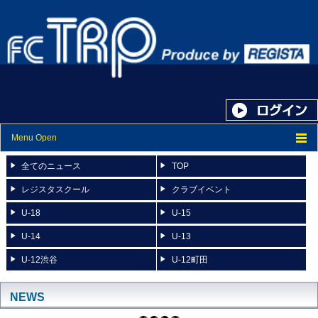
Menu Open
トップ
全てのニュース
TOP
ニュース
レジスタスクール
クラブイベント
U-18
U-15
スケジュール
U-14
U-13
スタッフ紹介
U-12渋谷
U-12町田
フォトアルバム
ブログ
NEWS