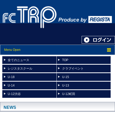
Menu Open
トップ
全てのニュース
TOP
ニュース
レジスタスクール
クラブイベント
U-18
U-15
スケジュール
U-14
U-13
スタッフ紹介
U-12渋谷
U-12町田
フォトアルバム
ブログ
NEWS