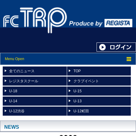
Menu Open
トップ
全てのニュース
TOP
ニュース
レジスタスクール
クラブイベント
U-18
U-15
スケジュール
U-14
U-13
スタッフ紹介
U-12渋谷
U-12町田
フォトアルバム
ブログ
NEWS