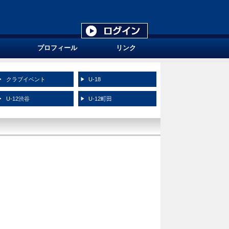
プロフィール
リンク
クラブイベント
U-18
U-12渋谷
U-12町田