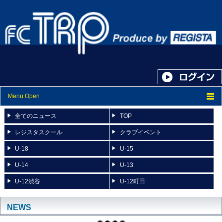
Menu Open
トップ
全てのニュース
TOP
ニュース
レジスタスクール
クラブイベント
U-18
U-15
スケジュール
U-14
U-13
スタッフ紹介
U-12渋谷
U-12町田
フォトアルバム
ブログ
NEWS