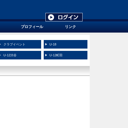
プロフィール
リンク
クラブイベント
U-18
U-12渋谷
U-12町田