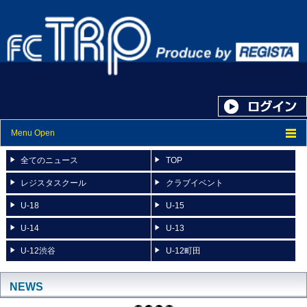
Menu Open
トップ
全てのニュース
TOP
ニュース
レジスタスクール
クラブイベント
U-18
U-15
スケジュール
U-14
U-13
スタッフ紹介
U-12渋谷
U-12町田
フォトアルバム
ブログ
NEWS