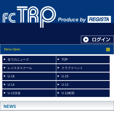
Menu Open
トップ
全てのニュース
TOP
ニュース
レジスタスクール
クラブイベント
U-18
U-15
スケジュール
U-14
U-13
スタッフ紹介
U-12渋谷
U-12町田
フォトアルバム
ブログ
NEWS