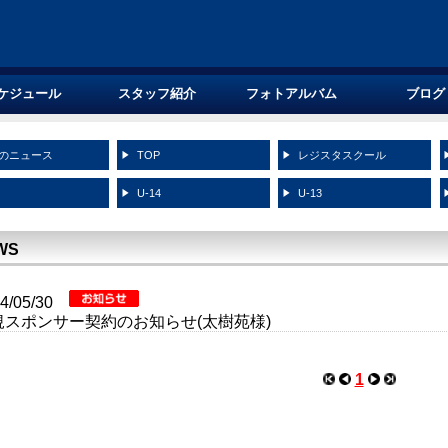
ケジュール
スタッフ紹介
フォトアルバム
ブログ
のニュース
TOP
レジスタスクール
5
U-14
U-13
WS
24/05/30
規スポンサー契約のお知らせ(太樹苑様)
1