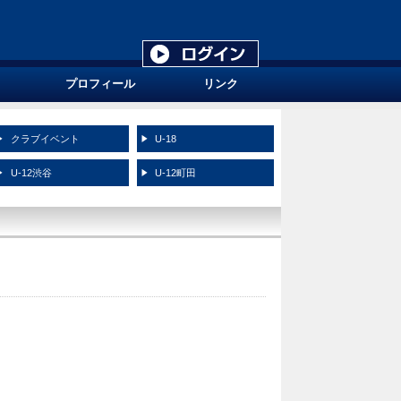
プロフィール
リンク
クラブイベント
U-18
U-12渋谷
U-12町田