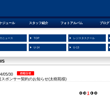
ケジュール
スタッフ紹介
フォトアルバム
ブログ
のニュース
TOP
レジスタスクール
5
U-14
U-13
WS
24/05/30
規スポンサー契約のお知らせ(太樹苑様)
1