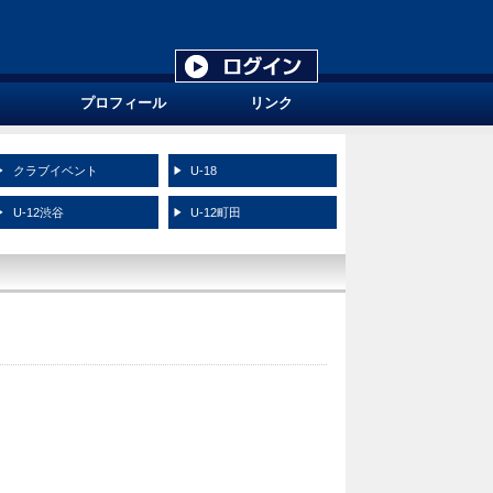
プロフィール
リンク
クラブイベント
U-18
U-12渋谷
U-12町田