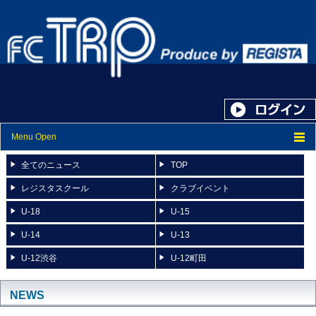
Menu Open
トップ
全てのニュース
TOP
ニュース
レジスタスクール
クラブイベント
U-18
U-15
スケジュール
U-14
U-13
スタッフ紹介
U-12渋谷
U-12町田
フォトアルバム
ブログ
NEWS