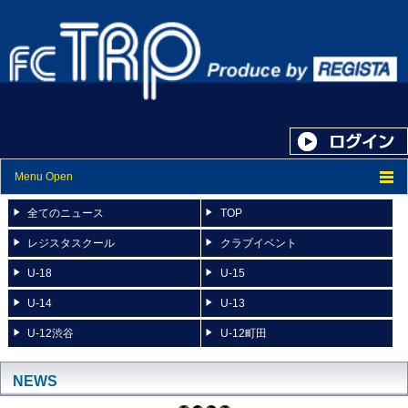
Menu Open
トップ
全てのニュース
TOP
ニュース
レジスタスクール
クラブイベント
U-18
U-15
スケジュール
U-14
U-13
スタッフ紹介
U-12渋谷
U-12町田
フォトアルバム
ブログ
NEWS