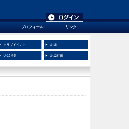
プロフィール
リンク
クラブイベント
U-18
U-12渋谷
U-12町田