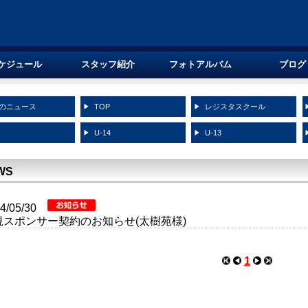
ケジュール
スタッフ紹介
フォトアルバム
ブログ
のニュース
TOP
レジスタスクール
5
U-14
U-13
WS
24/05/30
規スポンサー契約のお知らせ(太樹苑様)
1