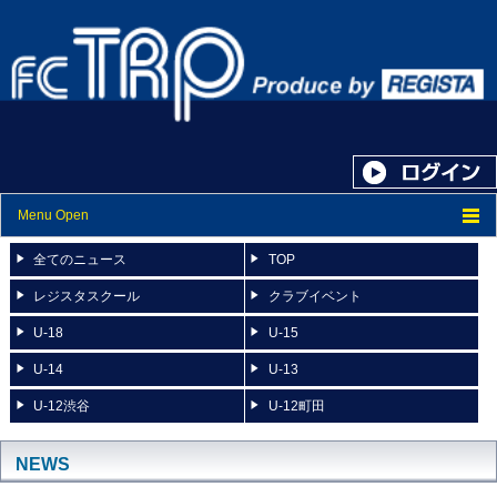
Menu Open
トップ
全てのニュース
TOP
ニュース
レジスタスクール
クラブイベント
U-18
U-15
スケジュール
U-14
U-13
スタッフ紹介
U-12渋谷
U-12町田
フォトアルバム
ブログ
NEWS