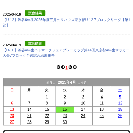
2025/04/19
【U-12】渋谷6年生2025年度三井のリハウス東京都U-12 7ブロックリーグ【第1
節】
2025/04/19
【U-10】渋谷4年生ハトマークフェアプレーカップ第44回東京都4年生サッカー
大会7ブロック予選試合結果報告
1
2025年4月
前月←
→次月
日
月
火
水
木
金
土
1
2
3
4
5
6
7
8
9
10
11
12
13
14
15
16
17
18
19
20
21
22
23
24
25
26
27
28
29
30