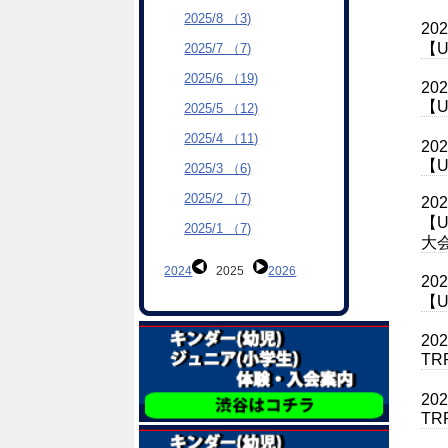
2025/8 （3)
20
【
2025/7 （7)
2025/6 （19)
20
【U
2025/5 （12)
2025/4 （11)
20
【U
2025/3 （6)
2025/2 （7)
20
【
2025/1 （7)
大
2024
2025
2026
20
【U
20
T
20
T