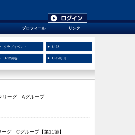
プロフィール
リンク
クラブイベント
U-18
U-12渋谷
U-12町田
クリーグ Aグループ
２リーグ Cグループ【第11節】