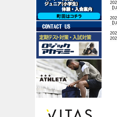
20
【U
20
【U
20
2