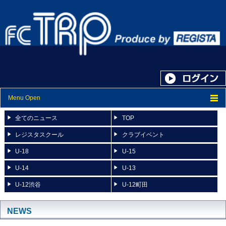
Menu Open
トップ
全てのニュース
TOP
ニュース
レジスタスクール
クラブイベント
U-18
U-15
スケジュール
U-14
U-13
スタッフ紹介
U-12渋谷
U-12町田
フォトアルバム
ブログ
NEWS