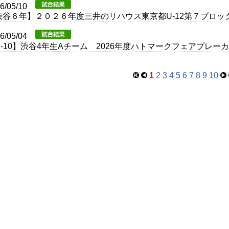
26/05/10
渋谷６年】２０２６年度三井のリハウス東京都U-12第７ブロッ
26/05/04
U-10】渋谷4年生Aチーム 2026年度ハトマークフェアプレ
1
2
3
4
5
6
7
8
9
10