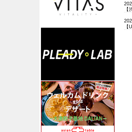
20
【
20
【