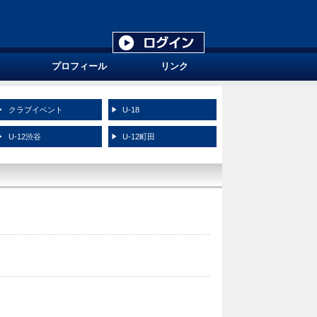
プロフィール
リンク
クラブイベント
U-18
U-12渋谷
U-12町田