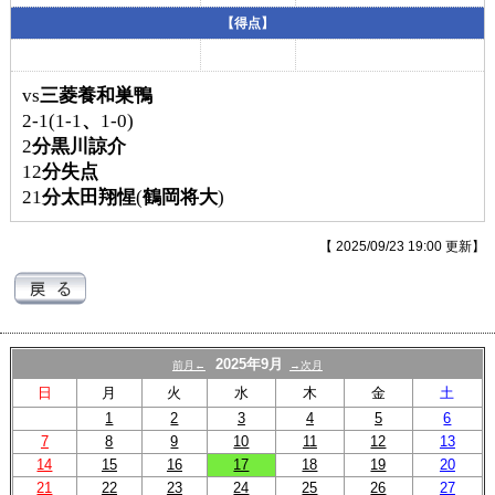
プロフィール
【得点】
リンク
vs
三菱養和巣鴨
2-1(1-1
、
1-0)
2
分黒川諒介
12
分失点
21
分太田翔惺
(
鶴岡将大
)
【 2025/09/23 19:00 更新】
2025年9月
前月←
→次月
日
月
火
水
木
金
土
1
2
3
4
5
6
7
8
9
10
11
12
13
14
15
16
17
18
19
20
21
22
23
24
25
26
27