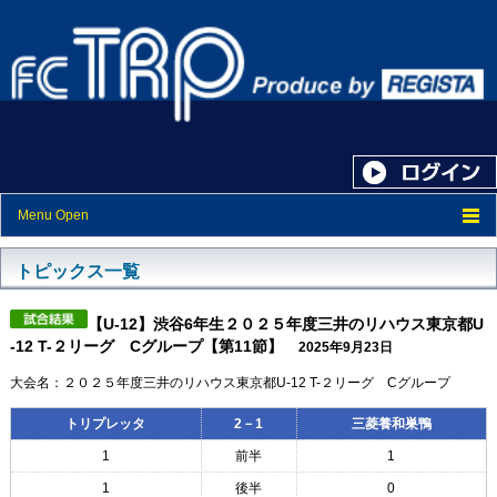
Menu Open
トップ
トピックス一覧
ニュース
【U-12】渋谷6年生２０２５年度三井のリハウス東京都U
スケジュール
-12 T-２リーグ Cグループ【第11節】
2025年9月23日
スタッフ紹介
大会名：２０２５年度三井のリハウス東京都U-12 T-２リーグ Cグループ
フォトアルバム
トリプレッタ
2－1
三菱養和巣鴨
1
前半
1
ブログ
1
後半
0