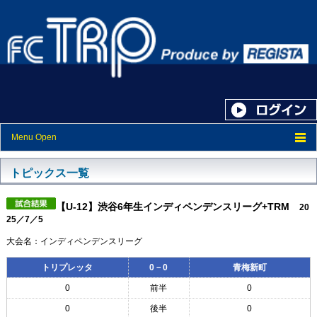
Menu Open
トップ
トピックス一覧
ニュース
【U-12】渋谷6年生インディペンデンスリーグ+TRM
20
スケジュール
25／7／5
スタッフ紹介
大会名：インディペンデンスリーグ
フォトアルバム
トリプレッタ
0－0
青梅新町
0
前半
0
ブログ
0
後半
0