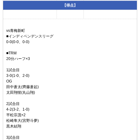
プロフィール
【得点】
リンク
vs青梅新町
■インディペンデンスリーグ
0-0(0-0、0-0)
■TRM
20分ハーフ×3
1試合目
3-0(1-0、2-0)
OG
田中蒼太(齊藤蒼起)
太田翔惺(丸山翔)
2試合目
4-2(3-2、1-0)
平松宗茂×2
松崎隼大(宮野斗夢)
黒木結翔
3試合目