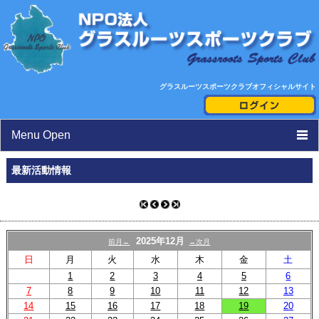
グラスルーツスポーツクラブオフィシャルサイト
Menu Open
TOP
最新活動情報
ニュース
活動日程表
2025年12月
前月←
→次月
スタッフ紹介
日
月
火
水
木
金
土
1
2
3
4
5
6
クラブ紹介
7
8
9
10
11
12
13
14
15
16
17
18
19
20
toto助成活動