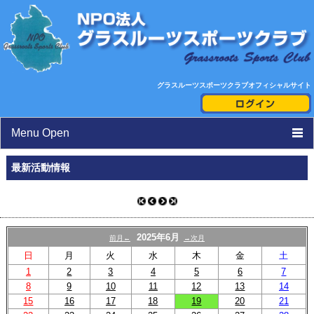
グラスルーツスポーツクラブオフィシャルサイト
Menu Open
TOP
最新活動情報
ニュース
活動日程表
2025年6月
前月←
→次月
スタッフ紹介
日
月
火
水
木
金
土
1
2
3
4
5
6
7
クラブ紹介
8
9
10
11
12
13
14
15
16
17
18
19
20
21
toto助成活動