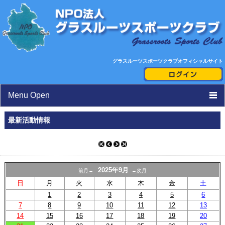
グラスルーツスポーツクラブオフィシャルサイト
Menu Open
TOP
最新活動情報
ニュース
活動日程表
2025年9月
前月←
→次月
スタッフ紹介
日
月
火
水
木
金
土
1
2
3
4
5
6
クラブ紹介
7
8
9
10
11
12
13
14
15
16
17
18
19
20
toto助成活動