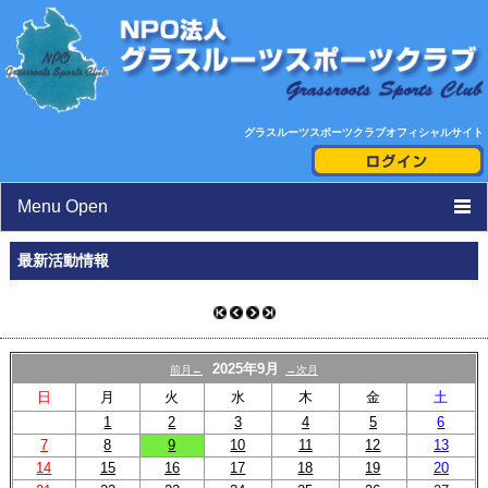
グラスルーツスポーツクラブオフィシャルサイト
Menu Open
TOP
最新活動情報
ニュース
活動日程表
2025年9月
前月←
→次月
スタッフ紹介
日
月
火
水
木
金
土
1
2
3
4
5
6
クラブ紹介
7
8
9
10
11
12
13
14
15
16
17
18
19
20
toto助成活動