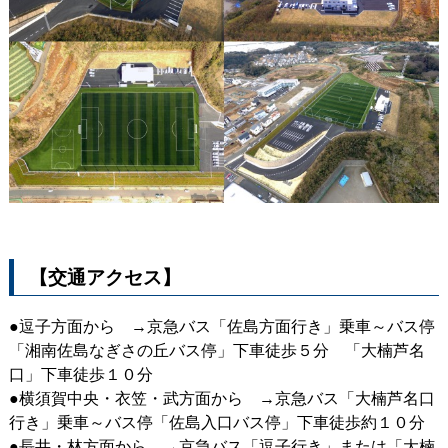
【交通アクセス】
●逗子方面から →京急バス「佐島方面行き」乗車～バス停
「湘南佐島なぎさの丘バス停」下車徒歩５分 「大楠芦名
口」下車徒歩１０分
●横須賀中央・衣笠・武方面から →京急バス「大楠芦名口
行き」乗車～バス停「佐島入口バス停」下車徒歩約１０分
●長井・林方面から →京急バス「逗子行き」または「大楠