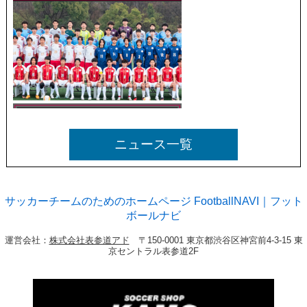
ニュース一覧
サッカーチームのためのホームページ FootballNAVI｜フット
ボールナビ
運営会社：
株式会社表参道アド
〒150-0001 東京都渋谷区神宮前4-3-15 東
京セントラル表参道2F