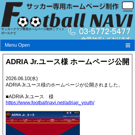
サッカークラブ専用ホームページ制作｜フット
ボールナビ
Menu Open
フットボールナビとは?
ADRIA Jr.ユース様 ホームページ公開
特長
2026.06.10(水)
料金
ADRIA Jr.ユース様のホームページが公開されました。
実績
■ADRIA Jr.ユース 様
https://www.footballnavi.net/adriajr_youth/
お申込み・お問い合わせ