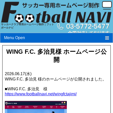
サッカークラブ専用ホームページ制作｜フット
ボールナビ
Menu Open
フットボールナビとは?
WING F.C. 多治見様 ホームページ公
開
特長
料金
2026.06.17(水)
WING F.C. 多治見 様のホームページが公開されました。
実績
■WING F.C. 多治見 様
お申込み・お問い合わせ
https://www.footballnavi.net/wingfctajimi/