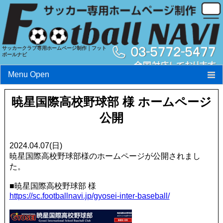
サッカークラブ専用ホームページ制作｜フット
ボールナビ
Menu Open
フットボールナビとは?
暁星国際高校野球部 様 ホームページ
公開
特長
料金
2024.04.07(日)
暁星国際高校野球部様のホームページが公開されまし
実績
た。
お申込み・お問い合わせ
■暁星国際高校野球部 様
https://sc.footballnavi.jp/gyosei-inter-baseball/