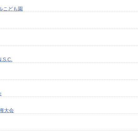
ルこども園
S.C.
会
手権大会