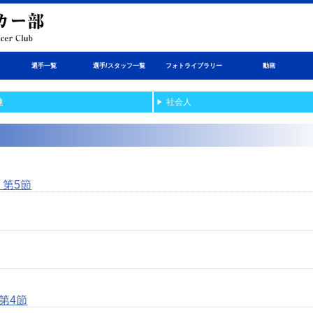
選手一覧
選手/スタッフ一覧
フォトライブラリー
動画
連
社会人
 第5節
第4節