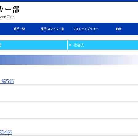
選手一覧
選手/スタッフ一覧
フォトライブラリー
動画
連
社会人
 第5節
第4節