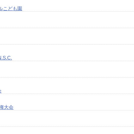
ルこども園
S.C.
会
手権大会