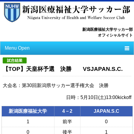
新潟医療福祉大学サッカー部
オフィシャルサイト
Menu Open
TOP
【TOP】天皇杯予選 決勝 VSJAPAN.S.C.
ニュース
大会名：第30回新潟県サッカー選手権大会 決勝
スケジュール
日時：5月10日(土)13:00kickoff
選手一覧
選手/スタッフ一覧
新潟医療福祉大学
4－2
JAPAN.S.C
1
前半
0
フォトライブラリー
0
後半
1