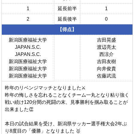
動画
1
延長前半
1
クラブ紹介
2
延長後半
0
OB紹介
【得点】
施設紹介
新潟医療福祉大学
吉田晃盛
JAPAN.S.C.
渡辺亮太
JAPAN.S.C.
西涼介
新潟医療福祉大学
吉田友樹
新潟医療福祉大学
向井俊貴
新潟医療福祉大学
佐藤武流
昨年のリベンジマッチとなりました⚔️
昨年の悔しさを忘れることなくチーム一丸となり粘り強く
戦い続け120分間の死闘の末、見事勝利を掴み取ることが
出来ました👏
本日の試合結果を受け、新潟県サッカー選手権大会2年ぶ
り8度目の「優勝」となりました 🥇