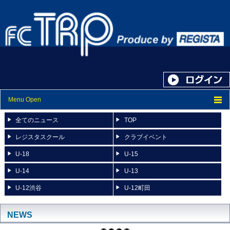
Menu Open
トップ
全てのニュース
TOP
ニュース
レジスタスクール
クラブイベント
U-18
U-15
スケジュール
U-14
U-13
スタッフ紹介
U-12渋谷
U-12町田
フォトアルバム
ブログ
NEWS