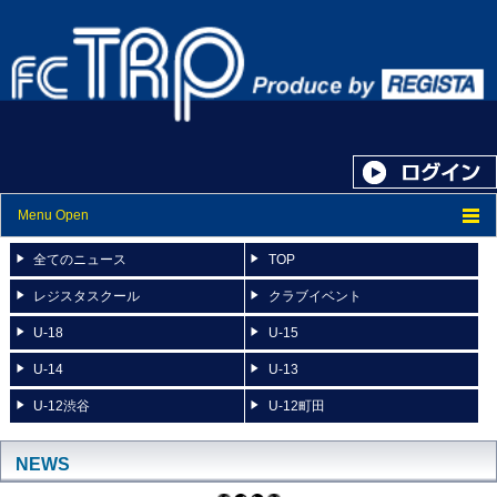
Menu Open
トップ
全てのニュース
TOP
ニュース
レジスタスクール
クラブイベント
U-18
U-15
スケジュール
U-14
U-13
スタッフ紹介
U-12渋谷
U-12町田
フォトアルバム
ブログ
NEWS