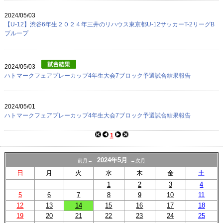
2024/05/03
【U-12】渋谷6年生２０２４年三井のリハウス東京都U-12サッカーT-2リーグB
ブループ
2024/05/03
ハトマークフェアプレーカップ4年生大会7ブロック予選試合結果報告
2024/05/01
ハトマークフェアプレーカップ4年生大会7ブロック予選試合結果報告
1
2024年5月
前月←
→次月
日
月
火
水
木
金
土
1
2
3
4
5
6
7
8
9
10
11
12
13
14
15
16
17
18
19
20
21
22
23
24
25