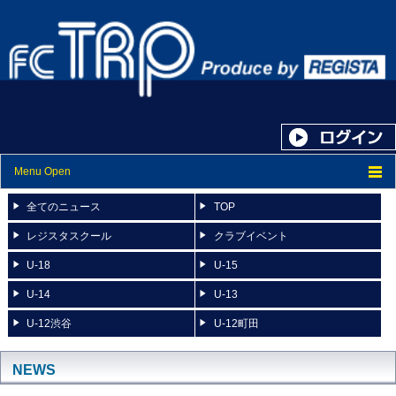
Menu Open
トップ
全てのニュース
TOP
ニュース
レジスタスクール
クラブイベント
U-18
U-15
スケジュール
U-14
U-13
スタッフ紹介
U-12渋谷
U-12町田
フォトアルバム
ブログ
NEWS