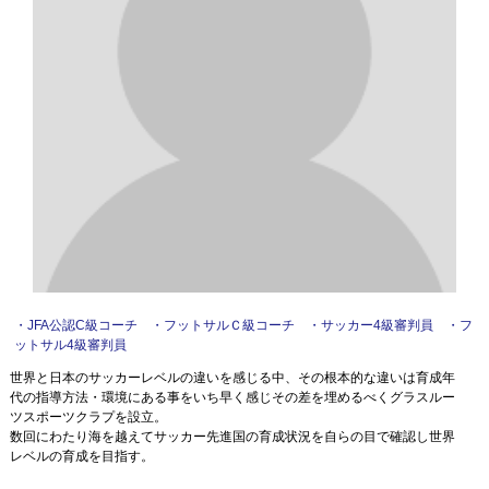
MOVIE
お問合わせ
・JFA公認C級コーチ ・フットサルＣ級コーチ ・サッカー4級審判員 ・フ
ットサル4級審判員
世界と日本のサッカーレベルの違いを感じる中、その根本的な違いは育成年
代の指導方法・環境にある事をいち早く感じその差を埋めるべくグラスルー
ツスポーツクラプを設立。
数回にわたり海を越えてサッカー先進国の育成状況を自らの目で確認し世界
レベルの育成を目指す。