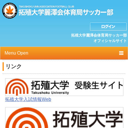
拓殖大学麗澤会体育局サッカー部
オフィシャルサイト
Menu Open
TOP
リンク
ニュース
クラブプロフィール
拓殖大学入試情報Web
選手/スタッフ一覧
スケジュール
OB紹介/OB会