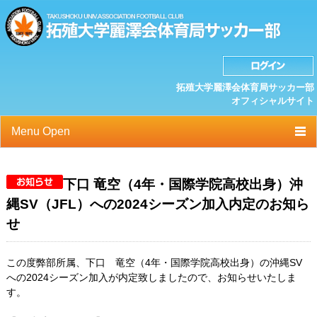
拓殖大学麗澤会体育局サッカー部
オフィシャルサイト
Menu Open
TOP
下口 竜空（4年・国際学院高校出身）沖
ニュース
縄SV（JFL）への2024シーズン加入内定のお知ら
クラブプロフィール
せ
選手/スタッフ一覧
この度弊部所属、下口 竜空（4年・国際学院高校出身）の沖縄SV
への2024シーズン加入が内定致しましたので、お知らせいたしま
スケジュール
す。
OB紹介/OB会