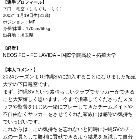
【選手プロフィール】
リンク
下口 竜空（しもぐち りく）
2002年1月19日生(21歳)
ポジション：MF
身長/体重：170cm/65kg
出身地：埼玉県
【経歴】
NEOS FC－FC LAVIDA－国際学院高校－拓殖大学
【本人コメント】
2024シーズンより沖縄SVに加入することになりました拓殖
大学の下口竜空です。
まず、沖縄SVという素晴らしいクラブでサッカーができる
こと大変嬉しく思います。今まで指導してくださったスタ
ッフや監督をはじめ一緒にプレーしてきたチームメイトや
不自由なくサッカーをさせてくれた家族には感謝の気持ち
でいっぱいです。
これからは、この気持ちを忘れないと同時に沖縄SVのチー
ムの一員として勝利に貢献できるよう結果を意識して自分