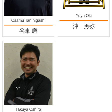
Yuya Oki
Osamu Tanihigashi
沖 勇弥
谷東 磨
Takuya Oshiro