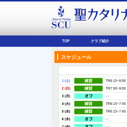
TOP
クラブ紹介
スケジュール
1 (土)
TR6:15~8:
2 (日)
TR7:00~9:
3 (月)
- -
4 (火)
TR6:15~7:
5 (水)
TR6:15~7:
6 (木)
- -
7 (金)
- -