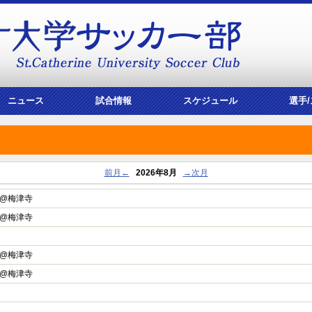
ニュース
試合情報
スケジュール
選手
前月←
2026年8月
→次月
00 @梅津寺
00 @梅津寺
45 @梅津寺
45 @梅津寺